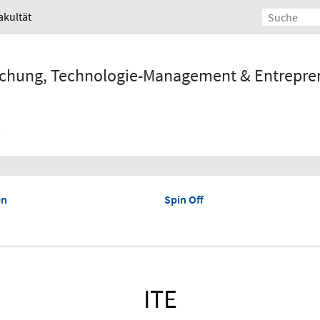
akultät
orschung, Technologie-Management & Entrepre
en
Spin Off
ITE